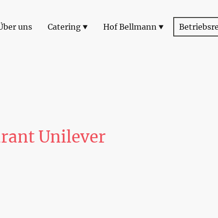
Über uns
Catering
Hof Bellmann
Betriebsr
rant Unilever